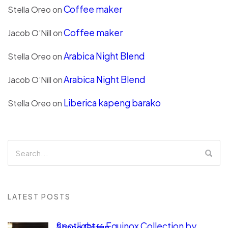
Coffee maker
Stella Oreo
on
Coffee maker
Jacob O’Nill
on
Arabica Night Blend
Stella Oreo
on
Arabica Night Blend
Jacob O’Nill
on
Liberica kapeng barako
Stella Oreo
on
LATEST POSTS
Spotlight — Equinox Collection by
Shane Griffin