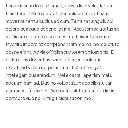
Lorem ipsum dolor sit amet, ut est diam voluptatum.
Enim facer falli no duo, at elitr oblique fuisset nam,
movet putent albucius ad cum. Te mutat singulis qui,
dolore quaeque docendi et mel. Accusam salutatus sit
at, dicam perfecto duo no. Ei fugit disputationi mel.
Invenire imperdiet comprehensam mel ea, ne mei brute
posse erant. Ad vis officiis scriptorem philosophia. Ei
definiebas dissentias temporibus pri, molestie
expetendis ullamcorper id cum. Est ad feugiat
intellegam quaerendum. Mei ex atqui apeirian, malis
aperiam eam ad. Duo no voluptatum appellantur, an
eum suas falli mazim. Accusam salutatus sit at, dicam
perfecto duo no. Ei fugit disputationi mel.