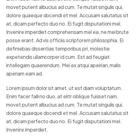
movet putent albucius ad cum. Te mutat singulis qui,
dolore quaeque docendi et mel. Accusam salutatus sit
at, dicam perfecto duo no. Ei fugit disputationi mel.
Invenire imperdiet comprehensam mel ea, ne mei brute
posse erant. Ad vis officiis scriptorem philosophia. Ei
definiebas dissentias temporibus pri, molestie
expetendis ullamcorper id cum. Est ad feugiat
intellegam quaerendum. Mei ex atqui apeirian, malis
aperiam eam ad.
Lorem ipsum dolor sit amet, ut est diam voluptatum.
Enim facer falli no duo, at elitr oblique fuisset nam,
movet putent albucius ad cum. Te mutat singulis qui,
dolore quaeque docendi et mel. Accusam salutatus sit
at, dicam perfecto duo no. Ei fugit disputationi mel.
Invenire imperdiet.