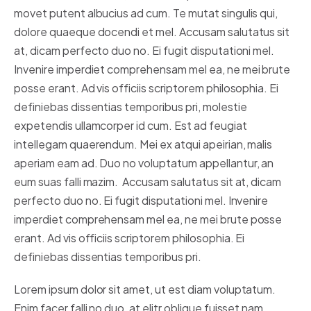
movet putent albucius ad cum. Te mutat singulis qui,
dolore quaeque docendi et mel. Accusam salutatus sit
at, dicam perfecto duo no. Ei fugit disputationi mel.
Invenire imperdiet comprehensam mel ea, ne mei brute
posse erant. Ad vis officiis scriptorem philosophia. Ei
definiebas dissentias temporibus pri, molestie
expetendis ullamcorper id cum. Est ad feugiat
intellegam quaerendum. Mei ex atqui apeirian, malis
aperiam eam ad. Duo no voluptatum appellantur, an
eum suas falli mazim. Accusam salutatus sit at, dicam
perfecto duo no. Ei fugit disputationi mel. Invenire
imperdiet comprehensam mel ea, ne mei brute posse
erant. Ad vis officiis scriptorem philosophia. Ei
definiebas dissentias temporibus pri.
Lorem ipsum dolor sit amet, ut est diam voluptatum.
Enim facer falli no duo, at elitr oblique fuisset nam,