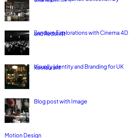
Random Explorations with Cinema 4D
and Redshift
Visually Identity and Branding for UK
Restaurant
Blog post with Image
Motion Design