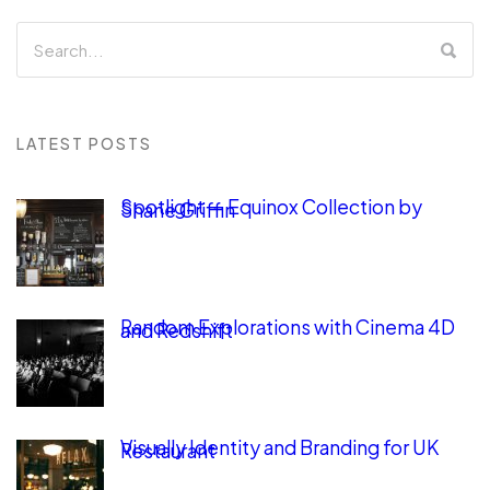
LATEST POSTS
Spotlight — Equinox Collection by
Shane Griffin
Random Explorations with Cinema 4D
and Redshift
Visually Identity and Branding for UK
Restaurant