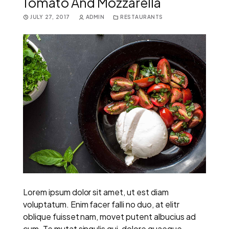
Tomato And Mozzarella
JULY 27, 2017
ADMIN
RESTAURANTS
Lorem ipsum dolor sit amet, ut est diam
voluptatum. Enim facer falli no duo, at elitr
oblique fuisset nam, movet putent albucius ad
cum. Te mutat singulis qui, dolore quaeque