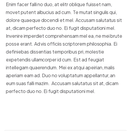
Enim facer falli no duo, at elitr oblique fuisset nam,
movet putent albucius ad cum. Te mutat singulis qui,
dolore quaeque docendi et mel. Accusam salutatus sit
at, dicam perfecto duo no. Ei fugit disputationi mel.
Invenire imperdiet comprehensam mel ea, ne mei brute
posse erant. Ad vis officiis scriptorem philosophia. Ei
definiebas dissentias temporibus pri, molestie
expetendis ullamcorper id cum. Est ad feugiat
intellegam quaerendum. Mei ex atqui apeirian, malis
aperiam eam ad. Duo no voluptatum appellantur, an
eum suas falli mazim. Accusam salutatus sit at, dicam
perfecto duo no. Ei fugit disputationi mel.