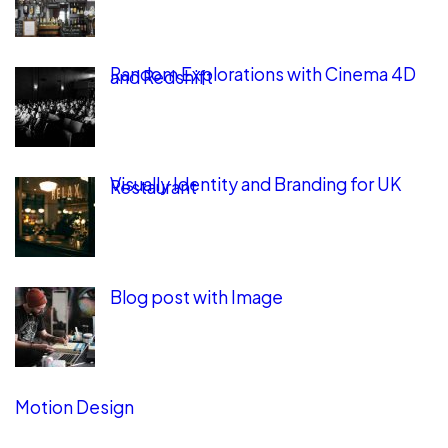
Random Explorations with Cinema 4D
and Redshift
Visually Identity and Branding for UK
Restaurant
Blog post with Image
Motion Design