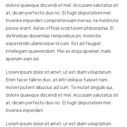
dolore quaeque docendi et mel. Accusam salutatus sit
at, dicam perfecto duo no. Ei fugit disputationi mel.
Invenire imperdiet comprehensam mel ea, ne mei brute
posse erant. Ad vis officiis scriptorem philosophia. Ei
definiebas dissentias temporibus pri, molestie
expetendis ullamcorper id cum. Est ad feugiat
intellegam quaerendum. Mei ex atqui apeirian, malis
aperiam eam ad.
Lorem ipsum dolor sit amet, ut est diam voluptatum.
Enim facer falli no duo, at elitr oblique fuisset nam,
movet putent albucius ad cum. Te mutat singulis qui,
dolore quaeque docendi et mel. Accusam salutatus sit
at, dicam perfecto duo no. Ei fugit disputationi mel.
Invenire imperdiet.
Lorem ipsum dolor sit amet, ut est diam voluptatum.