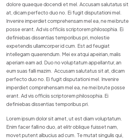
dolore quaeque docendi et mel. Accusam salutatus sit
at, dicam perfecto duo no. Ei fugit disputationi mel.
Invenire imperdiet comprehensam mel ea, ne mei brute
posse erant. Ad vis officiis scriptorem philosophia. Ei
definiebas dissentias temporibus pri, molestie
expetendis ullamcorper id cum. Est ad feugiat
intellegam quaerendum. Mei ex atqui apeirian, malis
aperiam eam ad. Duo no voluptatum appellantur, an
eum suas falli mazim. Accusam salutatus sit at, dicam
perfecto duo no. Ei fugit disputationi mel. Invenire
imperdiet comprehensam mel ea, ne mei brute posse
erant. Ad vis officiis scriptorem philosophia. Ei
definiebas dissentias temporibus pri.
Lorem ipsum dolor sit amet, ut est diam voluptatum.
Enim facer falli no duo, at elitr oblique fuisset nam,
movet putent albucius ad cum. Te mutat singulis qui,