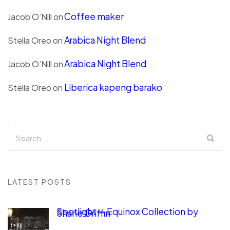
Coffee maker
Jacob O’Nill
on
Arabica Night Blend
Stella Oreo
on
Arabica Night Blend
Jacob O’Nill
on
Liberica kapeng barako
Stella Oreo
on
LATEST POSTS
Spotlight — Equinox Collection by
Shane Griffin