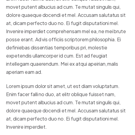
movet putent albucius ad cum. Te mutat singulis qui,
dolore quaeque docendi et mel. Accusam salutatus sit
at, dicam perfecto duo no. Ei fugit disputationi mel.
Invenire imperdiet comprehensam mel ea, ne mei brute
posse erant. Ad vis officiis scriptorem philosophia. Ei
definiebas dissentias temporibus pri, molestie
expetendis ullamcorper id cum. Est ad feugiat
intellegam quaerendum. Mei ex atqui apeirian, malis
aperiam eam ad.
Lorem ipsum dolor sit amet, ut est diam voluptatum.
Enim facer falli no duo, at elitr oblique fuisset nam,
movet putent albucius ad cum. Te mutat singulis qui,
dolore quaeque docendi et mel. Accusam salutatus sit
at, dicam perfecto duo no. Ei fugit disputationi mel.
Invenire imperdiet.