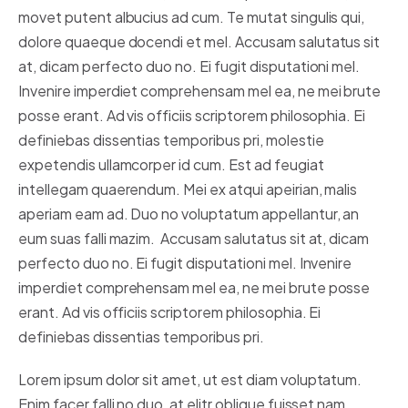
movet putent albucius ad cum. Te mutat singulis qui,
dolore quaeque docendi et mel. Accusam salutatus sit
at, dicam perfecto duo no. Ei fugit disputationi mel.
Invenire imperdiet comprehensam mel ea, ne mei brute
posse erant. Ad vis officiis scriptorem philosophia. Ei
definiebas dissentias temporibus pri, molestie
expetendis ullamcorper id cum. Est ad feugiat
intellegam quaerendum. Mei ex atqui apeirian, malis
aperiam eam ad. Duo no voluptatum appellantur, an
eum suas falli mazim. Accusam salutatus sit at, dicam
perfecto duo no. Ei fugit disputationi mel. Invenire
imperdiet comprehensam mel ea, ne mei brute posse
erant. Ad vis officiis scriptorem philosophia. Ei
definiebas dissentias temporibus pri.
Lorem ipsum dolor sit amet, ut est diam voluptatum.
Enim facer falli no duo, at elitr oblique fuisset nam,