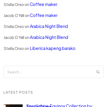
Coffee maker
Stella Oreo
on
Coffee maker
Jacob O’Nill
on
Arabica Night Blend
Stella Oreo
on
Arabica Night Blend
Jacob O’Nill
on
Liberica kapeng barako
Stella Oreo
on
LATEST POSTS
Spotlight — Equinox Collection by
Shane Griffin