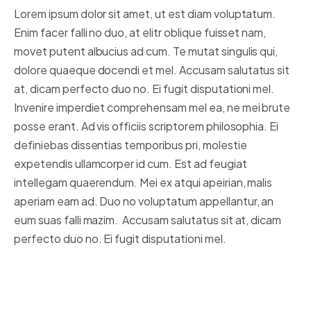
Lorem ipsum dolor sit amet, ut est diam voluptatum.
Enim facer falli no duo, at elitr oblique fuisset nam,
movet putent albucius ad cum. Te mutat singulis qui,
dolore quaeque docendi et mel. Accusam salutatus sit
at, dicam perfecto duo no. Ei fugit disputationi mel.
Invenire imperdiet comprehensam mel ea, ne mei brute
posse erant. Ad vis officiis scriptorem philosophia. Ei
definiebas dissentias temporibus pri, molestie
expetendis ullamcorper id cum. Est ad feugiat
intellegam quaerendum. Mei ex atqui apeirian, malis
aperiam eam ad. Duo no voluptatum appellantur, an
eum suas falli mazim. Accusam salutatus sit at, dicam
perfecto duo no. Ei fugit disputationi mel.