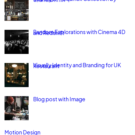
Random Explorations with Cinema 4D
and Redshift
Visually Identity and Branding for UK
Restaurant
Blog post with Image
Motion Design