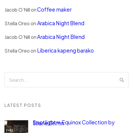
Coffee maker
Jacob O’Nill
on
Arabica Night Blend
Stella Oreo
on
Arabica Night Blend
Jacob O’Nill
on
Liberica kapeng barako
Stella Oreo
on
LATEST POSTS
Spotlight — Equinox Collection by
Shane Griffin