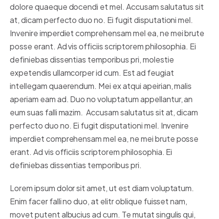
dolore quaeque docendi et mel. Accusam salutatus sit
at, dicam perfecto duo no. Ei fugit disputationi mel.
Invenire imperdiet comprehensam mel ea, ne mei brute
posse erant. Ad vis officiis scriptorem philosophia. Ei
definiebas dissentias temporibus pri, molestie
expetendis ullamcorper id cum. Est ad feugiat
intellegam quaerendum. Mei ex atqui apeirian, malis
aperiam eam ad. Duo no voluptatum appellantur, an
eum suas falli mazim. Accusam salutatus sit at, dicam
perfecto duo no. Ei fugit disputationi mel. Invenire
imperdiet comprehensam mel ea, ne mei brute posse
erant. Ad vis officiis scriptorem philosophia. Ei
definiebas dissentias temporibus pri.
Lorem ipsum dolor sit amet, ut est diam voluptatum.
Enim facer falli no duo, at elitr oblique fuisset nam,
movet putent albucius ad cum. Te mutat singulis qui,