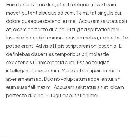
Enim facer falli no duo, at elitr oblique fuisset nam,
movet putent albucius ad cum. Te mutat singulis qui,
dolore quaeque docendi et mel. Accusam salutatus sit
at, dicam perfecto duo no. Ei fugit disputationi mel.
Invenire imperdiet comprehensam mel ea, ne mei brute
posse erant. Ad vis officiis scriptorem philosophia. Ei
definiebas dissentias temporibus pri, molestie
expetendis ullamcorper id cum. Est ad feugiat
intellegam quaerendum. Mei ex atqui apeirian, malis
aperiam eam ad. Duo no voluptatum appellantur, an
eum suas falli mazim. Accusam salutatus sit at, dicam
perfecto duo no. Ei fugit disputationi mel.