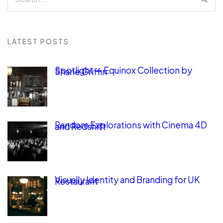
LATEST POSTS
Spotlight — Equinox Collection by
Shane Griffin
Random Explorations with Cinema 4D
and Redshift
Visually Identity and Branding for UK
Restaurant