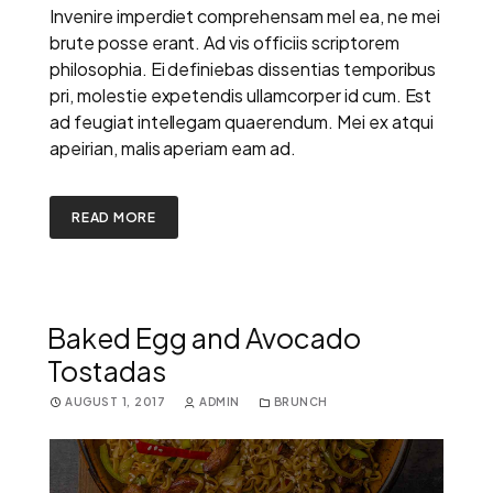
Invenire imperdiet comprehensam mel ea, ne mei
brute posse erant. Ad vis officiis scriptorem
philosophia. Ei definiebas dissentias temporibus
pri, molestie expetendis ullamcorper id cum. Est
ad feugiat intellegam quaerendum. Mei ex atqui
apeirian, malis aperiam eam ad.
READ MORE
Baked Egg and Avocado
Tostadas
AUGUST 1, 2017
ADMIN
BRUNCH