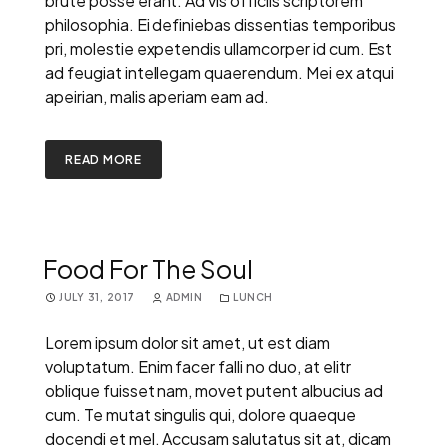
brute posse erant. Ad vis officiis scriptorem
philosophia. Ei definiebas dissentias temporibus
pri, molestie expetendis ullamcorper id cum. Est
ad feugiat intellegam quaerendum. Mei ex atqui
apeirian, malis aperiam eam ad.
READ MORE
Food For The Soul
JULY 31, 2017
ADMIN
LUNCH
Lorem ipsum dolor sit amet, ut est diam
voluptatum. Enim facer falli no duo, at elitr
oblique fuisset nam, movet putent albucius ad
cum. Te mutat singulis qui, dolore quaeque
docendi et mel. Accusam salutatus sit at, dicam