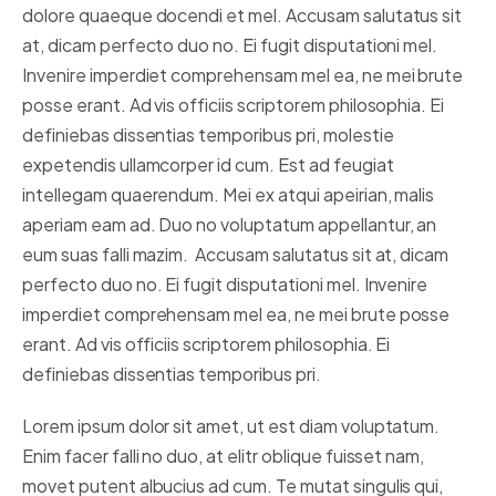
dolore quaeque docendi et mel. Accusam salutatus sit
at, dicam perfecto duo no. Ei fugit disputationi mel.
Invenire imperdiet comprehensam mel ea, ne mei brute
posse erant. Ad vis officiis scriptorem philosophia. Ei
definiebas dissentias temporibus pri, molestie
expetendis ullamcorper id cum. Est ad feugiat
intellegam quaerendum. Mei ex atqui apeirian, malis
aperiam eam ad. Duo no voluptatum appellantur, an
eum suas falli mazim. Accusam salutatus sit at, dicam
perfecto duo no. Ei fugit disputationi mel. Invenire
imperdiet comprehensam mel ea, ne mei brute posse
erant. Ad vis officiis scriptorem philosophia. Ei
definiebas dissentias temporibus pri.
Lorem ipsum dolor sit amet, ut est diam voluptatum.
Enim facer falli no duo, at elitr oblique fuisset nam,
movet putent albucius ad cum. Te mutat singulis qui,