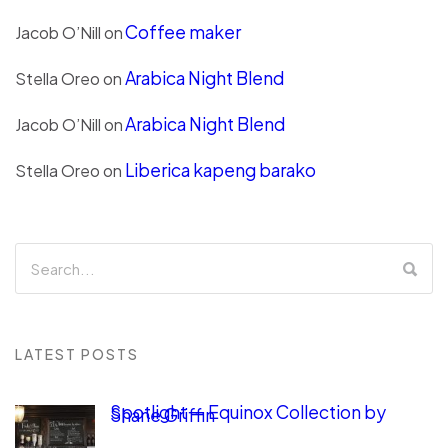
Coffee maker
Jacob O’Nill
on
Arabica Night Blend
Stella Oreo
on
Arabica Night Blend
Jacob O’Nill
on
Liberica kapeng barako
Stella Oreo
on
LATEST POSTS
Spotlight — Equinox Collection by
Shane Griffin