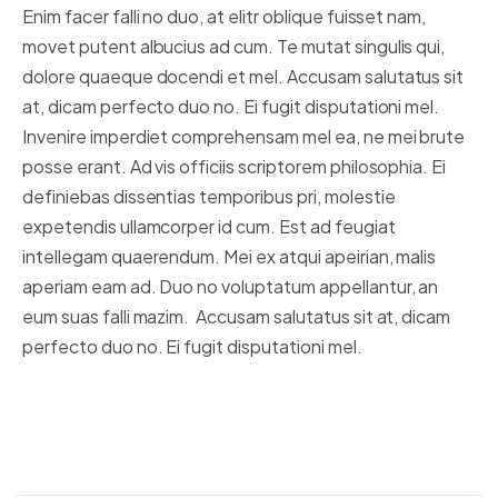
Enim facer falli no duo, at elitr oblique fuisset nam,
movet putent albucius ad cum. Te mutat singulis qui,
dolore quaeque docendi et mel. Accusam salutatus sit
at, dicam perfecto duo no. Ei fugit disputationi mel.
Invenire imperdiet comprehensam mel ea, ne mei brute
posse erant. Ad vis officiis scriptorem philosophia. Ei
definiebas dissentias temporibus pri, molestie
expetendis ullamcorper id cum. Est ad feugiat
intellegam quaerendum. Mei ex atqui apeirian, malis
aperiam eam ad. Duo no voluptatum appellantur, an
eum suas falli mazim. Accusam salutatus sit at, dicam
perfecto duo no. Ei fugit disputationi mel.