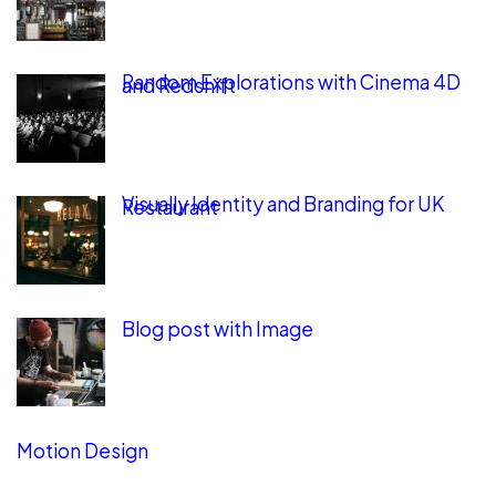
Random Explorations with Cinema 4D
and Redshift
Visually Identity and Branding for UK
Restaurant
Blog post with Image
Motion Design