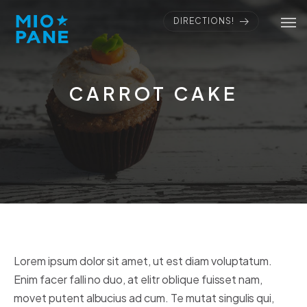
DIRECTIONS!
CARROT CAKE
Lorem ipsum dolor sit amet, ut est diam voluptatum.
Enim facer falli no duo, at elitr oblique fuisset nam,
movet putent albucius ad cum. Te mutat singulis qui,