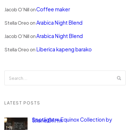
Coffee maker
Jacob O’Nill
on
Arabica Night Blend
Stella Oreo
on
Arabica Night Blend
Jacob O’Nill
on
Liberica kapeng barako
Stella Oreo
on
LATEST POSTS
Spotlight — Equinox Collection by
Shane Griffin