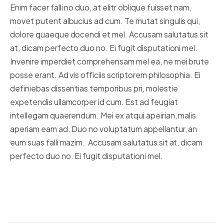
Enim facer falli no duo, at elitr oblique fuisset nam,
movet putent albucius ad cum. Te mutat singulis qui,
dolore quaeque docendi et mel. Accusam salutatus sit
at, dicam perfecto duo no. Ei fugit disputationi mel.
Invenire imperdiet comprehensam mel ea, ne mei brute
posse erant. Ad vis officiis scriptorem philosophia. Ei
definiebas dissentias temporibus pri, molestie
expetendis ullamcorper id cum. Est ad feugiat
intellegam quaerendum. Mei ex atqui apeirian, malis
aperiam eam ad. Duo no voluptatum appellantur, an
eum suas falli mazim. Accusam salutatus sit at, dicam
perfecto duo no. Ei fugit disputationi mel.