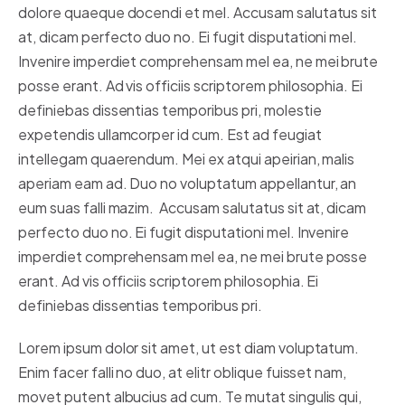
dolore quaeque docendi et mel. Accusam salutatus sit
at, dicam perfecto duo no. Ei fugit disputationi mel.
Invenire imperdiet comprehensam mel ea, ne mei brute
posse erant. Ad vis officiis scriptorem philosophia. Ei
definiebas dissentias temporibus pri, molestie
expetendis ullamcorper id cum. Est ad feugiat
intellegam quaerendum. Mei ex atqui apeirian, malis
aperiam eam ad. Duo no voluptatum appellantur, an
eum suas falli mazim. Accusam salutatus sit at, dicam
perfecto duo no. Ei fugit disputationi mel. Invenire
imperdiet comprehensam mel ea, ne mei brute posse
erant. Ad vis officiis scriptorem philosophia. Ei
definiebas dissentias temporibus pri.
Lorem ipsum dolor sit amet, ut est diam voluptatum.
Enim facer falli no duo, at elitr oblique fuisset nam,
movet putent albucius ad cum. Te mutat singulis qui,