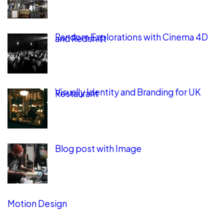
Random Explorations with Cinema 4D
and Redshift
Visually Identity and Branding for UK
Restaurant
Blog post with Image
Motion Design