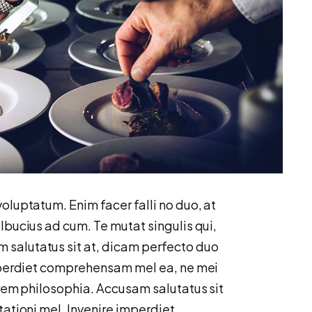
oluptatum. Enim facer falli no duo, at
lbucius ad cum. Te mutat singulis qui,
 salutatus sit at, dicam perfecto duo
imperdiet comprehensam mel ea, ne mei
orem philosophia. Accusam salutatus sit
tationi mel. Invenire imperdiet