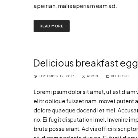
apeirian, malis aperiam eam ad.
READ MORE
Delicious breakfast egg
SEPTEMBER 12, 2017
ADMIN
DELICIOUS
Lorem ipsum dolor sit amet, ut est diam v
elitr oblique fuisset nam, movet putent a
dolore quaeque docendi et mel. Accusam
no. Ei fugit disputationi mel. Invenire 
brute posse erant. Ad vis officiis script
at, dicam perfecto duo no. Ei fugit dispu