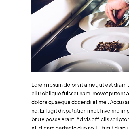
Lorem ipsum dolor sit amet, ut est diam v
elitr oblique fuisset nam, movet putent a
dolore quaeque docendi et mel. Accusam
no. Ei fugit disputationi mel. Invenire 
brute posse erant. Ad vis officiis script
at, dicam perfecto duo no. Ei fugit dispu