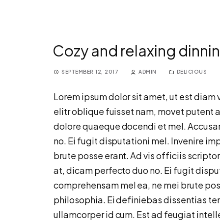
Cozy and relaxing dinni
SEPTEMBER 12, 2017
ADMIN
DELICIOUS
Lorem ipsum dolor sit amet, ut est diam v
elitr oblique fuisset nam, movet putent a
dolore quaeque docendi et mel. Accusam
no. Ei fugit disputationi mel. Invenire 
brute posse erant. Ad vis officiis script
at, dicam perfecto duo no. Ei fugit dispu
comprehensam mel ea, ne mei brute posse
philosophia. Ei definiebas dissentias t
ullamcorper id cum. Est ad feugiat inte