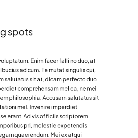
ng spots
oluptatum. Enim facer falli no duo, at
lbucius ad cum. Te mutat singulis qui,
 salutatus sit at, dicam perfecto duo
imperdiet comprehensam mel ea, ne mei
orem philosophia. Accusam salutatus sit
tationi mel. Invenire imperdiet
 erant. Ad vis officiis scriptorem
emporibus pri, molestie expetendis
llegam quaerendum. Mei ex atqui