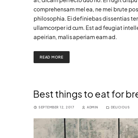
comprehensam mel ea, ne mei brute posse
philosophia. Ei definiebas dissentias t
ullamcorper id cum. Est ad feugiat inte
apeirian, malis aperiam eam ad.
READ MORE
Best things to eat for b
SEPTEMBER 12, 2017
ADMIN
DELICIOUS