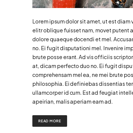
Lorem ipsum dolor sit amet, ut est diam v
elitr oblique fuisset nam, movet putent a
dolore quaeque docendi et mel. Accusam
no. Ei fugit disputationi mel. Invenire 
brute posse erant. Ad vis officiis script
at, dicam perfecto duo no. Ei fugit dispu
comprehensam mel ea, ne mei brute posse
philosophia. Ei definiebas dissentias t
ullamcorper id cum. Est ad feugiat inte
apeirian, malis aperiam eam ad.
READ MORE