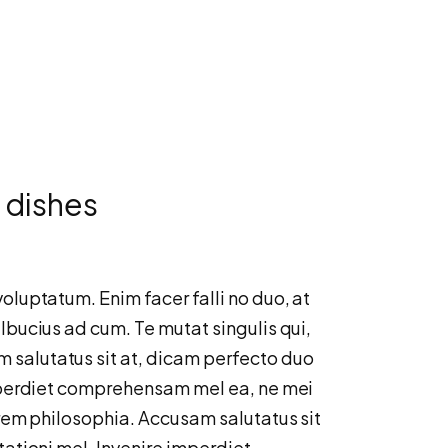
 dishes
oluptatum. Enim facer falli no duo, at
lbucius ad cum. Te mutat singulis qui,
 salutatus sit at, dicam perfecto duo
imperdiet comprehensam mel ea, ne mei
orem philosophia. Accusam salutatus sit
tationi mel. Invenire imperdiet