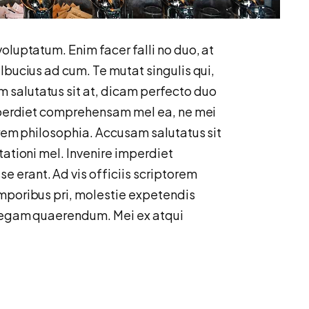
oluptatum. Enim facer falli no duo, at
lbucius ad cum. Te mutat singulis qui,
 salutatus sit at, dicam perfecto duo
imperdiet comprehensam mel ea, ne mei
orem philosophia. Accusam salutatus sit
tationi mel. Invenire imperdiet
 erant. Ad vis officiis scriptorem
emporibus pri, molestie expetendis
llegam quaerendum. Mei ex atqui