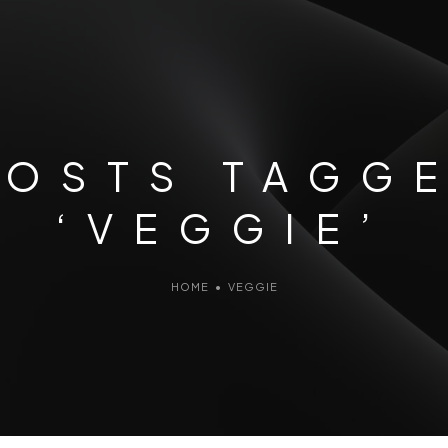
POSTS TAGG
‘VEGGIE’
HOME
•
VEGGIE