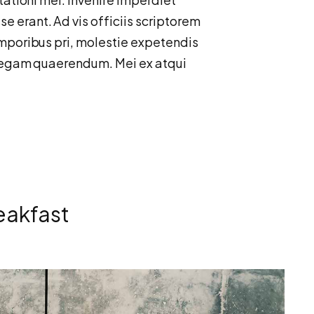
 erant. Ad vis officiis scriptorem
emporibus pri, molestie expetendis
llegam quaerendum. Mei ex atqui
reakfast